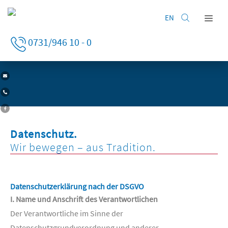
EN
Home
0731/946 10 - 0
HAGMANN UMZÜGE IN ULM
| DATENSCHUTZ
Privatumzug
Firmenumzug
Leistungen
Lagerung
Unternehmen
Datenschutz.
Kontakt
Wir bewegen – aus Tradition.
Datenschutzerklärung nach der DSGVO
I. Name und Anschrift des Verantwortlichen
Der Verantwortliche im Sinne der
Datenschutzgrundverordnung und anderer