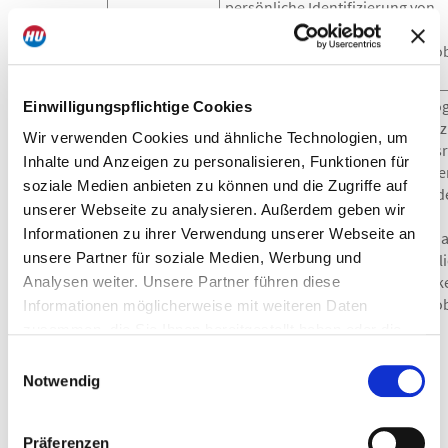
persönliche Identifizierung von
Nutzern, weil keine
personenbezogenen Daten erho
werden.
__gid
Google
Dieses Drittanbieter-Cookie Goo
Einwilligungspflichtige Cookies
Analytics
Analytics dient Google Analytics 
Wir verwenden Cookies und ähnliche Technologien, um
Überwachung der Anforderungsr
Inhalte und Anzeigen zu personalisieren, Funktionen für
bei den Servern des Unternehme
soziale Medien anbieten zu können und die Zugriffe auf
kann zum Beispiel ermittelt werd
unserer Webseite zu analysieren. Außerdem geben wir
welchen Bereichen der Website
Informationen zu ihrer Verwendung unserer Webseite an
Verbesserungsbedarf besteht. D
unsere Partner für soziale Medien, Werbung und
Cookie ermöglicht keine persönl
Identifizierung von Nutzern, da k
Analysen weiter. Unsere Partner führen diese
personenbezogenen Daten erho
Informationen möglicherweise mit weiteren Daten
werden.
zusammen, die Sie Ihnen bereitgestellt haben oder die
sie im Rahmen Ihrer Nutzung der Dienste gesammelt
Einwilligungsauswahl
haben. Dies schließt unter Umständen die Weitergabe
Notwendig
Die auf diese Weise erhobenen Daten der Nutzer werden
Ihrer Daten in Drittländer ein, denen kein angemessenes
durch technische Vorkehrungen pseudonymisiert. Daher ist
Datenschutzniveau bescheinigt wird. Daher könnten
eine Zuordnung der Daten zum aufrufenden Nutzer nicht
Präferenzen