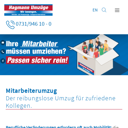
EN
Home
0731/946 10 - 0
Privatumzug
Firmenumzug
HAGMANN UMZÜGE IN ULM
FIRMENUMZUG MIT DEN PROFIS
Leistungen
Lagerung
Unternehmen
Kontakt
Mitarbeiterumzug
Der reibungslose Umzug für zufriedene
Kollegen.
Berufliche Veränderungen erfordern oft auch Mobilität:
die