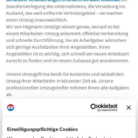
Standortverlegung des Unternehmens, die Versetzung ins
Ausland, das weit entfernte Vertriebsgebiet – sie machen
einen Umzug unausweichlich.
Wir von Hagmann Umzüge wissen genau, worauf es bei
einem Mitarbeiter-Umzug ankommt: effektive Vorbereitung
und schnelle Durchführung. Sie als Arbeitgeber wünschen
sich geringe Ausfallzeiten Ihrer Angestellten. Ihren
Angestellten ist es wichtig, sich schnell am neuen Arbeitsort
zurecht zu finden und im neuen Zuhause gut anzukommen.
Unsere Umzugsfirma berät Sie kostenlos und wickelt den
Umzug Ihrer Mitarbeiter in kürzester Zeit ab. Unsere
professionellen Umzugshelfer nehmen Ihnen alle Aufgaben
ab.
So haben Sie den Kopf für die Arbeit frei, denn Zeit ist Geld.
Kontaktieren Sie uns jetzt: Vereinbaren Sie einen
kostenlosen Termin – gerne auch kurzfristig. Wir beraten Sie
vor Ort und erstellen ein individuelles Angebot, abgestimmt
Einwilligungspflichtige Cookies
auf Ihre Bedürfnisse.