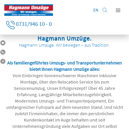
EN
Home
0731/946 10 - 0
Privatumzug
Hagmann Umzüge.
Firmenumzug
Hagmann Umzüge. Wir bewegen – aus Tradition.
Leistungen
Lagerung
Als familiengeführtes Umzugs- und Transportunternehmen
bietet Ihnen Hagmann Umzüge alles:
Unternehmen
Vom Einbringen tonnenschwerer Maschinen inklusive
Kontakt
Montage, über den Relocation Service bis zum
Seniorenumzug. Unser Erfolgsrezept? Über 45 Jahre
Erfahrung. Langjährige Mitarbeiterzugehörigkeit.
Modernstes Umzugs- und Transportequipment. Ein
umfangreicher Fuhrpark auf dem neuesten Stand. Und nicht
zuletzt Firmeninhaber, die immer den persönlichen
Kundenkontakt im Auge behalten und seit
Unternehmensgründung viele Aufgaben vor Ort selbst