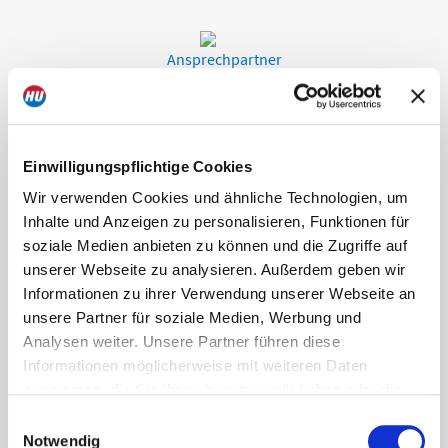
Ansprechpartner
Philosophie & Historie
Einwilligungspflichtige Cookies
Wir verwenden Cookies und ähnliche Technologien, um
Inhalte und Anzeigen zu personalisieren, Funktionen für
soziale Medien anbieten zu können und die Zugriffe auf
Referenzen & Bewertungen
unserer Webseite zu analysieren. Außerdem geben wir
Informationen zu ihrer Verwendung unserer Webseite an
unsere Partner für soziale Medien, Werbung und
Analysen weiter. Unsere Partner führen diese
Soziales Engagement
Informationen möglicherweise mit weiteren Daten
zusammen, die Sie Ihnen bereitgestellt haben oder die
sie im Rahmen Ihrer Nutzung der Dienste gesammelt
Einwilligungsauswahl
haben. Dies schließt unter Umständen die Weitergabe
Notwendig
Umwelt